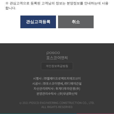
※ 관심고객으로 등록된 고객님의 정보는 분양정보를 안내하는데 사용
합니다.
관심고객등록
취소
개인정보취급방침