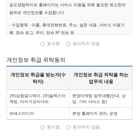
송도센텀하이브 홈페이지는 서비스 이용을 위해 필요한 최소한의
범위로 개인정보를 수집합니다.
- 수집항목 : 이름, 휴대전화번호, 주소, 설문 내용, 서비스 이용기
록, 접속 로그, 쿠키, 접속 IP 정보 등
- 개인정보 수집방법 : 홈페이지(관심고객등록 및 설문조사) , 경품
동의함
동의하지 않음
행사 응모 , 이벤트 응모
또한, 귀하께서 ‘송도센텀하이브’ 홈페이지의 개인정보 수집/이용,
개인정보 취급 위탁동의
개인정보 처리위탁의 내용에 대해 각각 「동의함」버튼 또는 「동
의하지 않음」버튼을 클릭할 수 있는 절차를 마련하여, 각각의 「동
개인정보 취급을 받는자(수
개인정보 취급 위탁을 하는
의함」버튼을 클릭하면 해당 사항을 동의한 것으로 간주합니다.
탁자)
업무의 내용
2. 개인정보의 수집 및 이용목적
(주)삼원알디에이, (주)솔렉스마
분양마케팅 업무대행(안내, 상
개인정보 항목별 구체적인 수집 및 이용목적은 다음과 같습니다.
케팅, 타이거코리아㈜
담, 기타 서비스 등)
- 이름, 전화번호, 설문 내용 : 고지사항 전달, 불만처리 등을 위한
㈜넥스미디어
분양 홈페이지 관리, 운영
원활한 의사소통 경로의 확보, 새로운 서비스 및 뉴스, 이벤트 정보
등의 안내
동의함
동의하지 않음
- 이름, 주소, 전화번호 : 경품 배송에 대한 정확한 배송지의 확보