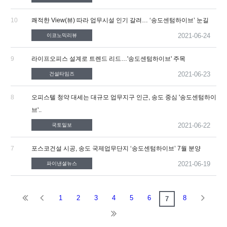
10
쾌적한 View(뷰) 따라 업무시설 인기 갈려… ‘송도센텀하이브’ 눈길
2021-06-24
이코노믹리뷰
9
라이프오피스 설계로 트렌드 리드…'송도센텀하이브' 주목
2021-06-23
건설타임즈
8
오피스텔 청약 대세는 대규모 업무지구 인근, 송도 중심 '송도센텀하이
브'..
2021-06-22
국토일보
7
포스코건설 시공, 송도 국제업무단지 ‘송도센텀하이브’ 7월 분양
2021-06-19
파이낸셜뉴스
1
2
3
4
5
6
8
7