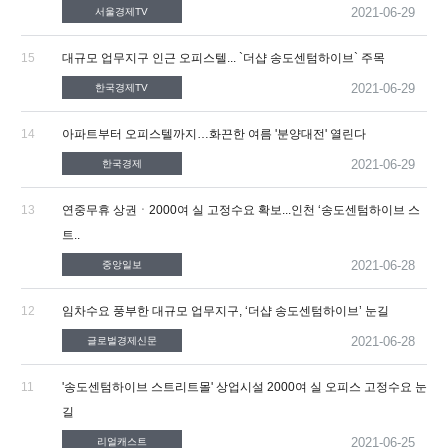
2021-06-29
서울경제TV
15
대규모 업무지구 인근 오피스텔... `더샵 송도센텀하이브` 주목
2021-06-29
한국경제TV
14
아파트부터 오피스텔까지…화끈한 여름 '분양대전' 열린다
2021-06-29
한국경제
13
연중무휴 상권ㆍ2000여 실 고정수요 확보...인천 ‘송도센텀하이브 스
트..
2021-06-28
중앙일보
12
임차수요 풍부한 대규모 업무지구, ‘더샵 송도센텀하이브’ 눈길
2021-06-28
글로벌경제신문
11
'송도센텀하이브 스트리트몰' 상업시설 2000여 실 오피스 고정수요 눈
길
2021-06-25
리얼캐스트