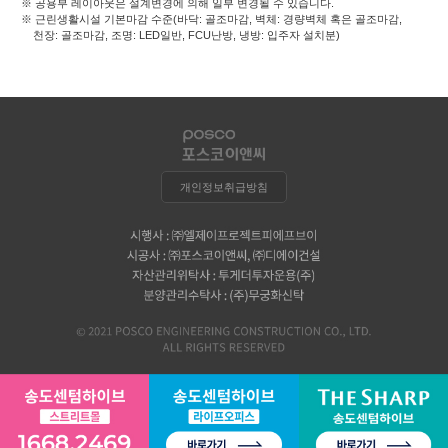
※ 공용부 레이아웃은 설계변경에 의해 일부 변경될 수 있습니다.
※ 근린생활시설 기본마감 수준(바닥: 골조마감, 벽체: 경량벽체 혹은 골조마감,
천장: 골조마감, 조명: LED일반, FCU난방, 냉방: 입주자 설치분)
개인정보취급방침