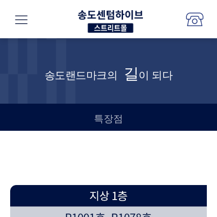
길
송도랜드마크
의
이 되다
특장점